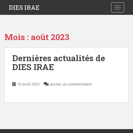
S
DIES IRAE
TOGGLE
k
i
p
t
Mois :
août 2023
o
m
a
Dernières actualités de
i
DIES IRAE
n
c
o
19 août 2023
Laisser un commentaire
n
t
e
n
t