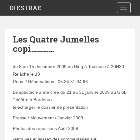
S
DIES IRAE
TOGGLE
k
i
p
t
Les Quatre Jumelles
o
copi…………
m
a
i
du 8 au 15 décembre 2009 au Ring à Toulouse à 20H30
n
Relâche le 13
c
Rens. / Réservations : 05 34 51 34 66
o
n
Le spectacle a été créé du 21 au 31 janvier 2009 au Glob
t
Théâtre à Bordeaux
e
télécharger le dossier de présentation
n
t
Presse / Mouvement / Janvier 2009
Photos des répétitions Août 2009
retrouvez et laissez des commentaires sur