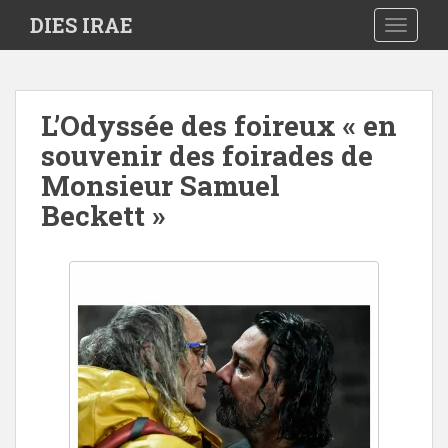
S
DIES IRAE
TOGGLE
k
i
p
t
L’Odyssée des foireux « en
o
souvenir des foirades de
m
a
Monsieur Samuel
i
Beckett »
n
c
o
n
t
e
n
t