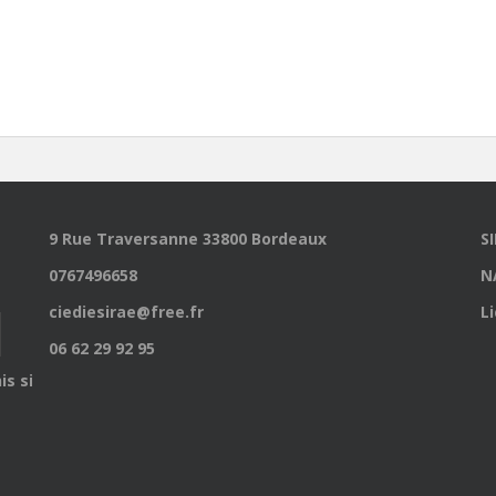
9 Rue Traversanne 33800 Bordeaux
S
0767496658
N
ciediesirae@free.fr
L
06 62 29 92 95
is site