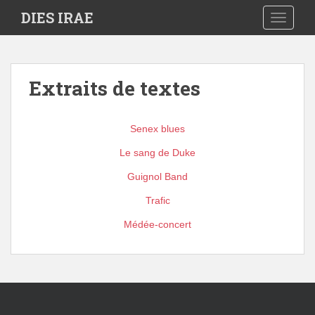
S
DIES IRAE
TOGGLE
k
i
p
t
Extraits de textes
o
m
a
Senex blues
i
n
Le sang de Duke
c
Guignol Band
o
n
Trafic
t
Médée-concert
e
n
t