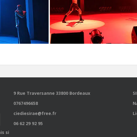
9 Rue Traversanne 33800 Bordeaux
S
0767496658
N
ciediesirae@free.fr
L
06 62 29 92 95
is site