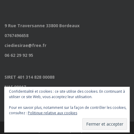
9 Rue Traversanne 33800 Bordeaux
0767496658
ciediesirae@free.fr
06 62 29 92 95
SIRET 401 314 828 00088
NAF 9001Z
Confidentialité et cookies : ce site utilise des cookies. En continuant à
Licence 2022009235
utiliser ce site Web, vous acceptez leur utilisation.
Pour en savoir plus, notamment sur la façon de contrôler les cookies,
consultez :
Politique relative aux cookies
Thème par
Colorlib
. Propulsé par
WordPress