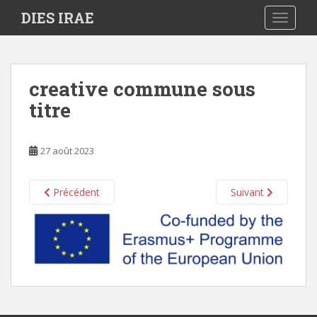
S
DIES IRAE
TOGGLE
k
i
p
t
creative commune sous
o
titre
m
a
i
27 août 2023
n
c
o
Précédent
Suivant
n
t
e
n
t