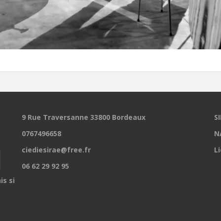
9 Rue Traversanne 33800 Bordeaux
S
0767496658
N
ciediesirae@free.fr
L
06 62 29 92 95
is site