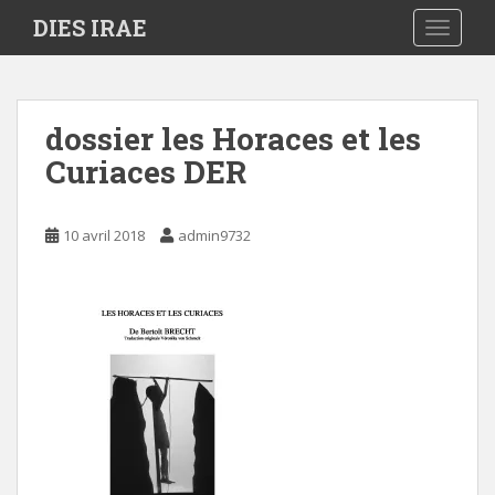
S
DIES IRAE
TOGGLE
k
i
p
t
dossier les Horaces et les
o
Curiaces DER
m
a
i
10 avril 2018
admin9732
n
c
o
n
t
e
n
t