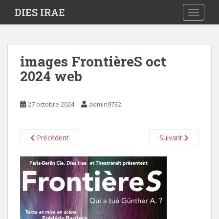
S
DIES IRAE
TOGGLE
k
i
p
t
images FrontièreS oct
o
2024 web
m
a
i
27 octobre 2024
admin9732
n
c
o
Précédent
Suivant
n
t
e
n
t