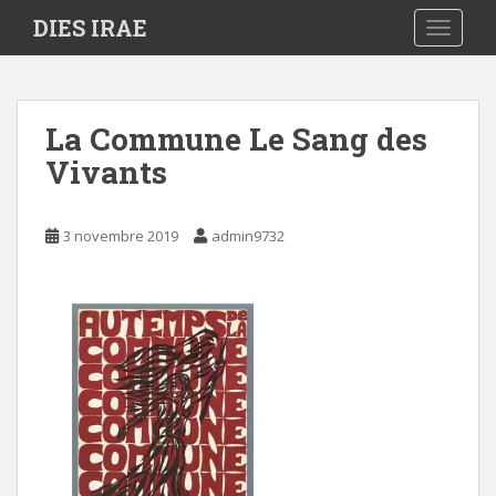
S
DIES IRAE
TOGGLE
k
i
p
t
La Commune Le Sang des
o
Vivants
m
a
i
3 novembre 2019
admin9732
n
c
o
n
t
e
n
t