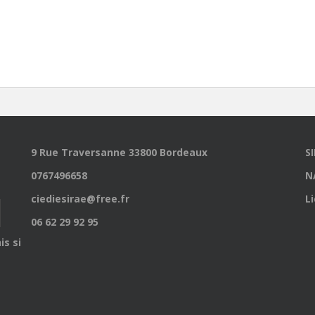
9 Rue Traversanne 33800 Bordeaux
S
0767496658
N
ciediesirae@free.fr
L
06 62 29 92 95
is site