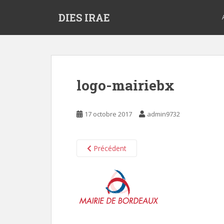
S
DIES IRAE
k
i
p
t
o
m
logo-mairiebx
a
i
n
17 octobre 2017
admin9732
c
o
n
Précédent
t
e
n
t