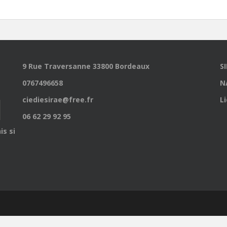
9 Rue Traversanne 33800 Bordeaux
S
0767496658
N
ciediesirae@free.fr
L
06 62 29 92 95
is site