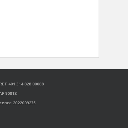
IRET 401 314 828 00088
AF 9001Z
icence 2022009235