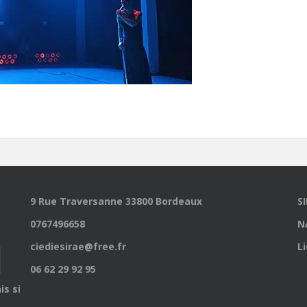
9 Rue Traversanne 33800 Bordeaux
S
0767496658
N
ciediesirae@free.fr
L
06 62 29 92 95
is site