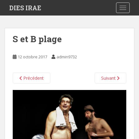
S
DIES IRAE
TOGGLE
k
i
p
t
S et B plage
o
m
a
12 octobre 2017
admin9732
i
n
c
Précédent
Suivant
o
n
t
e
n
t