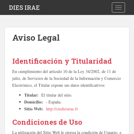
S
DIES IRAE
TOGGLE
k
i
p
t
Aviso Legal
o
m
a
i
Identificación y Titularidad
n
En cumplimiento del artículo 10 de la Ley 34/2002, de 11 de
c
julio, de Servicios de la Sociedad de la Información y Comercio
o
Electrónico, el Titular expone sus datos identificativos:
n
t
Titular:
El titular del sitio.
e
Domicilio:
- España.
n
Sitio Web:
http://ciediesirae.fr
t
Condiciones de Uso
La utilización del Sitio Web le otorga la condición de Usuario, e