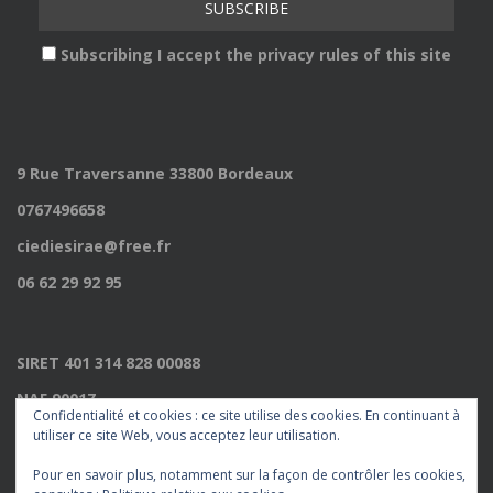
Subscribing I accept the privacy rules of this site
9 Rue Traversanne 33800 Bordeaux
0767496658
ciediesirae@free.fr
06 62 29 92 95
SIRET 401 314 828 00088
NAF 9001Z
Confidentialité et cookies : ce site utilise des cookies. En continuant à
Licence 2022009235
utiliser ce site Web, vous acceptez leur utilisation.
Pour en savoir plus, notamment sur la façon de contrôler les cookies,