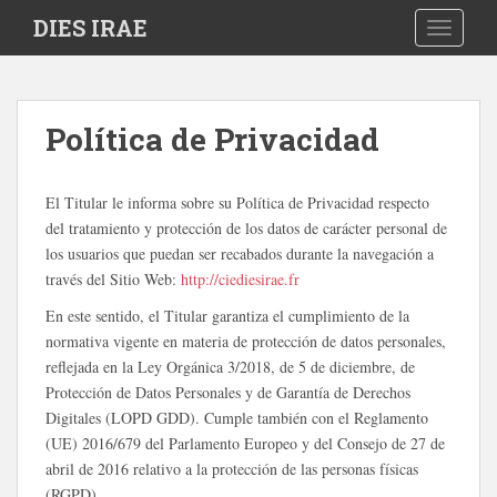
S
DIES IRAE
TOGGLE
k
i
p
t
Política de Privacidad
o
m
a
El Titular le informa sobre su Política de Privacidad respecto
i
del tratamiento y protección de los datos de carácter personal de
n
los usuarios que puedan ser recabados durante la navegación a
c
través del Sitio Web:
http://ciediesirae.fr
o
En este sentido, el Titular garantiza el cumplimiento de la
n
normativa vigente en materia de protección de datos personales,
t
reflejada en la Ley Orgánica 3/2018, de 5 de diciembre, de
e
Protección de Datos Personales y de Garantía de Derechos
n
Digitales (LOPD GDD). Cumple también con el Reglamento
t
(UE) 2016/679 del Parlamento Europeo y del Consejo de 27 de
abril de 2016 relativo a la protección de las personas físicas
(RGPD).