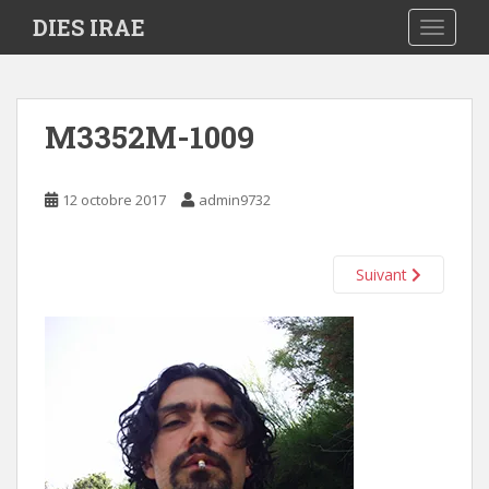
S
DIES IRAE
TOGGLE
k
i
p
t
M3352M-1009
o
m
a
12 octobre 2017
admin9732
i
n
c
Suivant
o
n
t
e
n
t