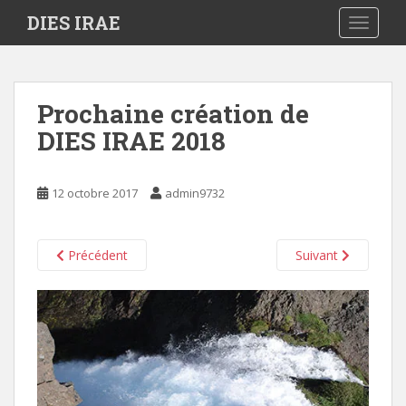
S
DIES IRAE
TOGGLE
k
i
p
t
Prochaine création de
o
DIES IRAE 2018
m
a
i
12 octobre 2017
admin9732
n
c
o
Précédent
Suivant
n
t
e
n
t