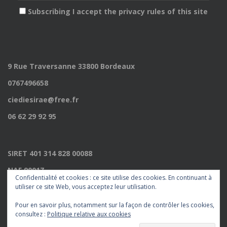
Subscribing I accept the privacy rules of this site
9 Rue Traversanne 33800 Bordeaux
0767496658
ciediesirae@free.fr
06 62 29 92 95
SIRET 401 314 828 00088
NAF 9001Z
Confidentialité et cookies : ce site utilise des cookies. En continuant à
Licence 2022009235
utiliser ce site Web, vous acceptez leur utilisation.
Pour en savoir plus, notamment sur la façon de contrôler les cookies,
consultez :
Politique relative aux cookies